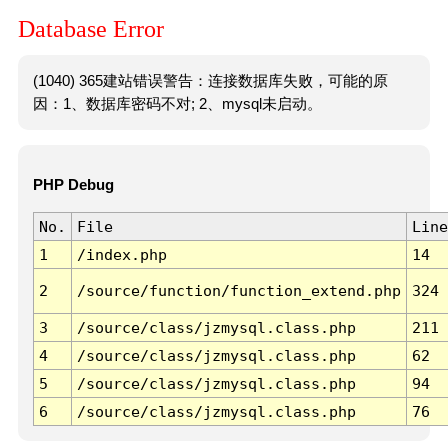
Database Error
(1040) 365建站错误警告：连接数据库失败，可能的原
因：1、数据库密码不对; 2、mysql未启动。
PHP Debug
No.
File
Line
1
/index.php
14
2
/source/function/function_extend.php
324
3
/source/class/jzmysql.class.php
211
4
/source/class/jzmysql.class.php
62
5
/source/class/jzmysql.class.php
94
6
/source/class/jzmysql.class.php
76