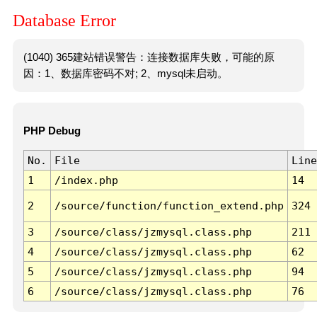
Database Error
(1040) 365建站错误警告：连接数据库失败，可能的原
因：1、数据库密码不对; 2、mysql未启动。
PHP Debug
No.
File
Line
1
/index.php
14
2
/source/function/function_extend.php
324
3
/source/class/jzmysql.class.php
211
4
/source/class/jzmysql.class.php
62
5
/source/class/jzmysql.class.php
94
6
/source/class/jzmysql.class.php
76