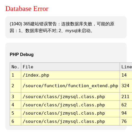
Database Error
(1040) 365建站错误警告：连接数据库失败，可能的原
因：1、数据库密码不对; 2、mysql未启动。
PHP Debug
No.
File
Line
1
/index.php
14
2
/source/function/function_extend.php
324
3
/source/class/jzmysql.class.php
211
4
/source/class/jzmysql.class.php
62
5
/source/class/jzmysql.class.php
94
6
/source/class/jzmysql.class.php
76