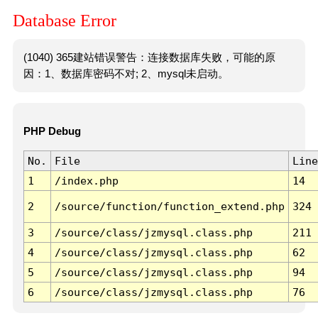
Database Error
(1040) 365建站错误警告：连接数据库失败，可能的原
因：1、数据库密码不对; 2、mysql未启动。
PHP Debug
No.
File
Line
1
/index.php
14
2
/source/function/function_extend.php
324
3
/source/class/jzmysql.class.php
211
4
/source/class/jzmysql.class.php
62
5
/source/class/jzmysql.class.php
94
6
/source/class/jzmysql.class.php
76