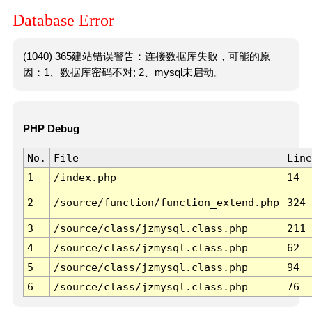
Database Error
(1040) 365建站错误警告：连接数据库失败，可能的原
因：1、数据库密码不对; 2、mysql未启动。
PHP Debug
No.
File
Line
1
/index.php
14
2
/source/function/function_extend.php
324
3
/source/class/jzmysql.class.php
211
4
/source/class/jzmysql.class.php
62
5
/source/class/jzmysql.class.php
94
6
/source/class/jzmysql.class.php
76