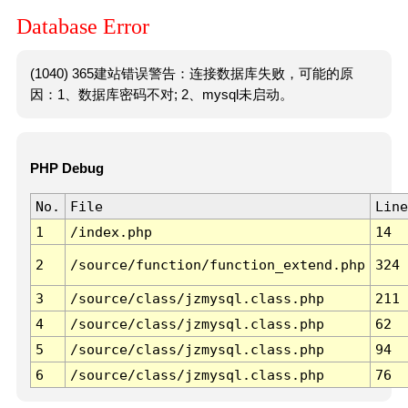
Database Error
(1040) 365建站错误警告：连接数据库失败，可能的原
因：1、数据库密码不对; 2、mysql未启动。
PHP Debug
No.
File
Line
1
/index.php
14
2
/source/function/function_extend.php
324
3
/source/class/jzmysql.class.php
211
4
/source/class/jzmysql.class.php
62
5
/source/class/jzmysql.class.php
94
6
/source/class/jzmysql.class.php
76