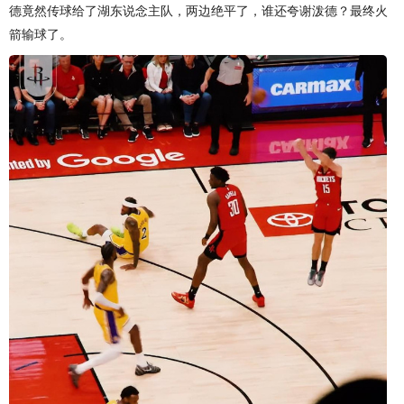
德竟然传球给了湖东说念主队，两边绝平了，谁还夸谢泼德？最终火
箭输球了。