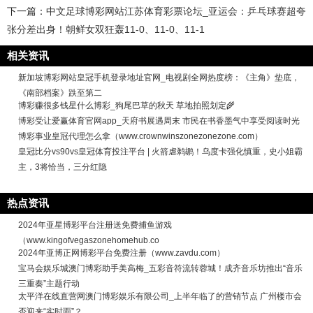
下一篇：
中文足球博彩网站江苏体育彩票论坛_亚运会：乒乓球赛超夸
张分差出身！朝鲜女双狂轰11-0、11-0、11-1
相关资讯
新加坡博彩网站皇冠手机登录地址官网_电视剧全网热度榜：《主角》垫底，
《南部档案》跌至第二
博彩赚很多钱星什么博彩_狗尾巴草的秋天 草地拍照划定🌾
博彩受让爱赢体育官网app_天府书展遇周末 市民在书香墨气中享受阅读时光
博彩事业皇冠代理怎么拿（www.crownwinszonezonezone.com）
皇冠比分vs90vs皇冠体育投注平台 | 火箭虐鹈鹕！乌度卡强化慎重，史小姐霸
主，3将恰当，三分红隐
热点资讯
2024年亚星博彩平台注册送免费捕鱼游戏
（www.kingofvegaszonehomehub.co
2024年亚博正网博彩平台免费注册（www.zavdu.com）
宝马会娱乐城澳门博彩助手美高梅_五彩音符流转蓉城！成齐音乐坊推出“音乐
三重奏”主题行动
太平洋在线直营网澳门博彩娱乐有限公司_上半年临了的营销节点 广州楼市会
否迎来“实时雨”？