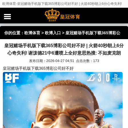
欧博体育-皇冠赌场手机版下载365博彩公司好不好 | 火箭40秒朝上6分心奇失利!
谢泼德21中6遭喷上全好意思热搜: 不如麦克朗
你的位置：
欧博体育
>
欧博入口
> 皇冠赌场手机版下载365博彩公
皇冠赌场手机版下载365博彩公司好不好 | 火箭40秒朝上6分
司好不好 | 火箭40秒朝上6分心奇失利! 谢泼德21中6遭喷上全好意
心奇失利! 谢泼德21中6遭喷上全好意思热搜: 不如麦克朗
思热搜: 不如麦克朗
发布日期：2026-04-27 04:51 点击次数：173
皇冠赌场手机版下载365博彩公司好不好