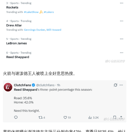
火箭与谢泼德王人被喷上全好意思热搜。
赛前休媒晒出谢泼德在主场三分射中率42%，赛季只好35.6%，他认