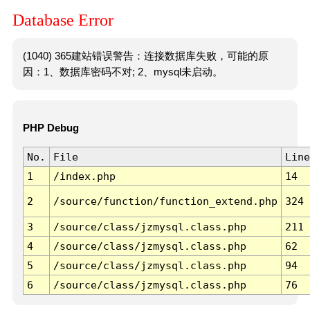
Database Error
(1040) 365建站错误警告：连接数据库失败，可能的原
因：1、数据库密码不对; 2、mysql未启动。
PHP Debug
No.
File
Line
1
/index.php
14
2
/source/function/function_extend.php
324
3
/source/class/jzmysql.class.php
211
4
/source/class/jzmysql.class.php
62
5
/source/class/jzmysql.class.php
94
6
/source/class/jzmysql.class.php
76