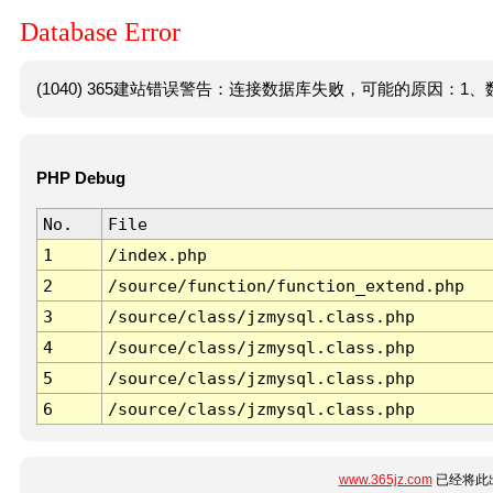
Database Error
(1040) 365建站错误警告：连接数据库失败，可能的原因：1、数
PHP Debug
No.
File
1
/index.php
2
/source/function/function_extend.php
3
/source/class/jzmysql.class.php
4
/source/class/jzmysql.class.php
5
/source/class/jzmysql.class.php
6
/source/class/jzmysql.class.php
www.365jz.com
已经将此