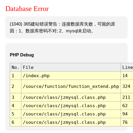
Database Error
(1040) 365建站错误警告：连接数据库失败，可能的原
因：1、数据库密码不对; 2、mysql未启动。
PHP Debug
No.
File
Line
1
/index.php
14
2
/source/function/function_extend.php
324
3
/source/class/jzmysql.class.php
211
4
/source/class/jzmysql.class.php
62
5
/source/class/jzmysql.class.php
94
6
/source/class/jzmysql.class.php
76