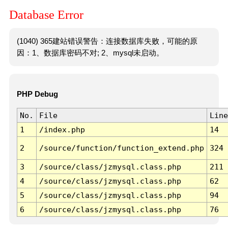
Database Error
(1040) 365建站错误警告：连接数据库失败，可能的原
因：1、数据库密码不对; 2、mysql未启动。
PHP Debug
No.
File
Line
1
/index.php
14
2
/source/function/function_extend.php
324
3
/source/class/jzmysql.class.php
211
4
/source/class/jzmysql.class.php
62
5
/source/class/jzmysql.class.php
94
6
/source/class/jzmysql.class.php
76