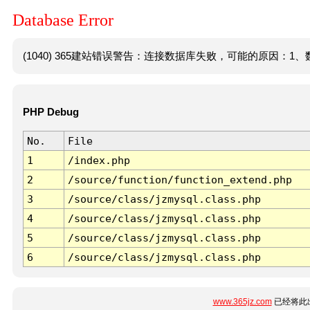
Database Error
(1040) 365建站错误警告：连接数据库失败，可能的原因：1、数
PHP Debug
No.
File
1
/index.php
2
/source/function/function_extend.php
3
/source/class/jzmysql.class.php
4
/source/class/jzmysql.class.php
5
/source/class/jzmysql.class.php
6
/source/class/jzmysql.class.php
www.365jz.com
已经将此