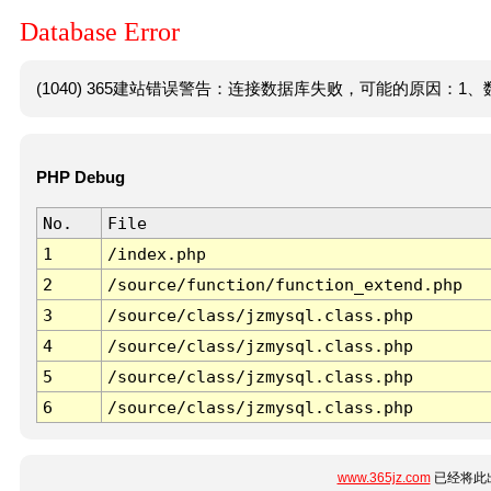
Database Error
(1040) 365建站错误警告：连接数据库失败，可能的原因：1、数
PHP Debug
No.
File
1
/index.php
2
/source/function/function_extend.php
3
/source/class/jzmysql.class.php
4
/source/class/jzmysql.class.php
5
/source/class/jzmysql.class.php
6
/source/class/jzmysql.class.php
www.365jz.com
已经将此