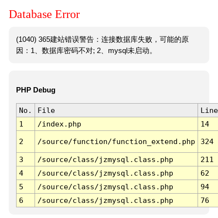
Database Error
(1040) 365建站错误警告：连接数据库失败，可能的原
因：1、数据库密码不对; 2、mysql未启动。
PHP Debug
No.
File
Line
1
/index.php
14
2
/source/function/function_extend.php
324
3
/source/class/jzmysql.class.php
211
4
/source/class/jzmysql.class.php
62
5
/source/class/jzmysql.class.php
94
6
/source/class/jzmysql.class.php
76