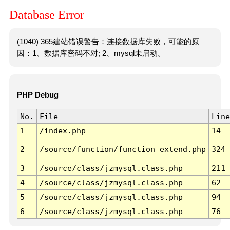
Database Error
(1040) 365建站错误警告：连接数据库失败，可能的原
因：1、数据库密码不对; 2、mysql未启动。
PHP Debug
No.
File
Line
1
/index.php
14
2
/source/function/function_extend.php
324
3
/source/class/jzmysql.class.php
211
4
/source/class/jzmysql.class.php
62
5
/source/class/jzmysql.class.php
94
6
/source/class/jzmysql.class.php
76