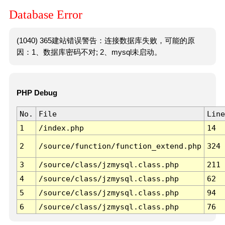
Database Error
(1040) 365建站错误警告：连接数据库失败，可能的原
因：1、数据库密码不对; 2、mysql未启动。
PHP Debug
No.
File
Line
1
/index.php
14
2
/source/function/function_extend.php
324
3
/source/class/jzmysql.class.php
211
4
/source/class/jzmysql.class.php
62
5
/source/class/jzmysql.class.php
94
6
/source/class/jzmysql.class.php
76