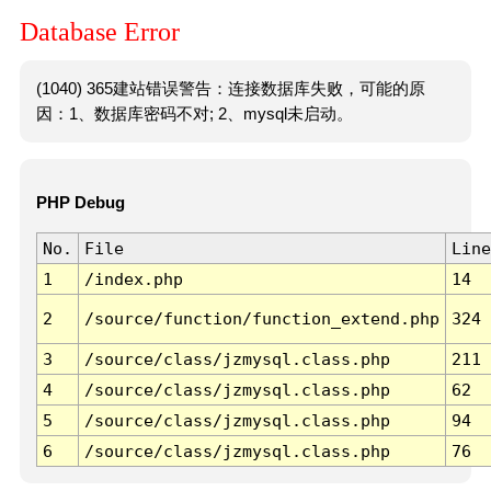
Database Error
(1040) 365建站错误警告：连接数据库失败，可能的原
因：1、数据库密码不对; 2、mysql未启动。
PHP Debug
No.
File
Line
1
/index.php
14
2
/source/function/function_extend.php
324
3
/source/class/jzmysql.class.php
211
4
/source/class/jzmysql.class.php
62
5
/source/class/jzmysql.class.php
94
6
/source/class/jzmysql.class.php
76