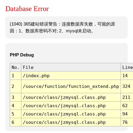
Database Error
(1040) 365建站错误警告：连接数据库失败，可能的原
因：1、数据库密码不对; 2、mysql未启动。
PHP Debug
No.
File
Line
1
/index.php
14
2
/source/function/function_extend.php
324
3
/source/class/jzmysql.class.php
211
4
/source/class/jzmysql.class.php
62
5
/source/class/jzmysql.class.php
94
6
/source/class/jzmysql.class.php
76