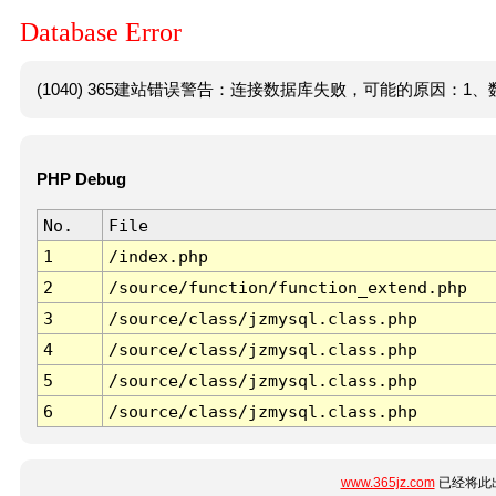
Database Error
(1040) 365建站错误警告：连接数据库失败，可能的原因：1、数
PHP Debug
No.
File
1
/index.php
2
/source/function/function_extend.php
3
/source/class/jzmysql.class.php
4
/source/class/jzmysql.class.php
5
/source/class/jzmysql.class.php
6
/source/class/jzmysql.class.php
www.365jz.com
已经将此