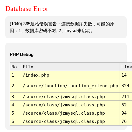
Database Error
(1040) 365建站错误警告：连接数据库失败，可能的原
因：1、数据库密码不对; 2、mysql未启动。
PHP Debug
No.
File
Line
1
/index.php
14
2
/source/function/function_extend.php
324
3
/source/class/jzmysql.class.php
211
4
/source/class/jzmysql.class.php
62
5
/source/class/jzmysql.class.php
94
6
/source/class/jzmysql.class.php
76