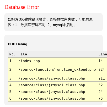
Database Error
(1040) 365建站错误警告：连接数据库失败，可能的原
因：1、数据库密码不对; 2、mysql未启动。
PHP Debug
No.
File
Line
1
/index.php
14
2
/source/function/function_extend.php
324
3
/source/class/jzmysql.class.php
211
4
/source/class/jzmysql.class.php
62
5
/source/class/jzmysql.class.php
94
6
/source/class/jzmysql.class.php
76