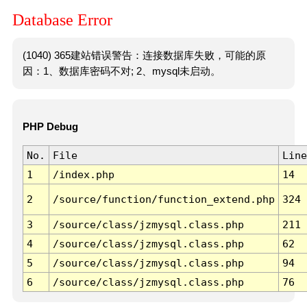
Database Error
(1040) 365建站错误警告：连接数据库失败，可能的原
因：1、数据库密码不对; 2、mysql未启动。
PHP Debug
No.
File
Line
1
/index.php
14
2
/source/function/function_extend.php
324
3
/source/class/jzmysql.class.php
211
4
/source/class/jzmysql.class.php
62
5
/source/class/jzmysql.class.php
94
6
/source/class/jzmysql.class.php
76