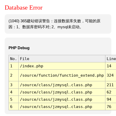
Database Error
(1040) 365建站错误警告：连接数据库失败，可能的原
因：1、数据库密码不对; 2、mysql未启动。
PHP Debug
No.
File
Line
1
/index.php
14
2
/source/function/function_extend.php
324
3
/source/class/jzmysql.class.php
211
4
/source/class/jzmysql.class.php
62
5
/source/class/jzmysql.class.php
94
6
/source/class/jzmysql.class.php
76