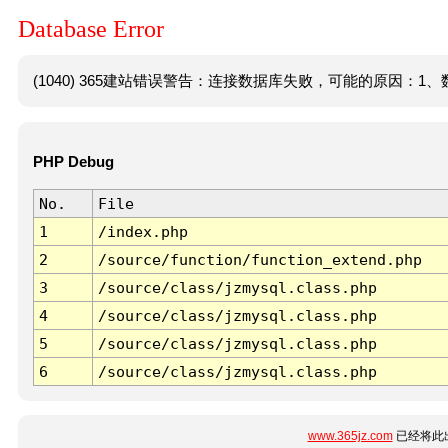
Database Error
(1040) 365建站错误警告：连接数据库失败，可能的原因：1、数
PHP Debug
No.
File
1
/index.php
2
/source/function/function_extend.php
3
/source/class/jzmysql.class.php
4
/source/class/jzmysql.class.php
5
/source/class/jzmysql.class.php
6
/source/class/jzmysql.class.php
www.365jz.com
已经将此