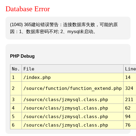
Database Error
(1040) 365建站错误警告：连接数据库失败，可能的原
因：1、数据库密码不对; 2、mysql未启动。
PHP Debug
No.
File
Line
1
/index.php
14
2
/source/function/function_extend.php
324
3
/source/class/jzmysql.class.php
211
4
/source/class/jzmysql.class.php
62
5
/source/class/jzmysql.class.php
94
6
/source/class/jzmysql.class.php
76