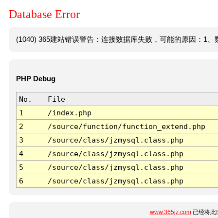
Database Error
(1040) 365建站错误警告：连接数据库失败，可能的原因：1、数
PHP Debug
No.
File
1
/index.php
2
/source/function/function_extend.php
3
/source/class/jzmysql.class.php
4
/source/class/jzmysql.class.php
5
/source/class/jzmysql.class.php
6
/source/class/jzmysql.class.php
www.365jz.com
已经将此