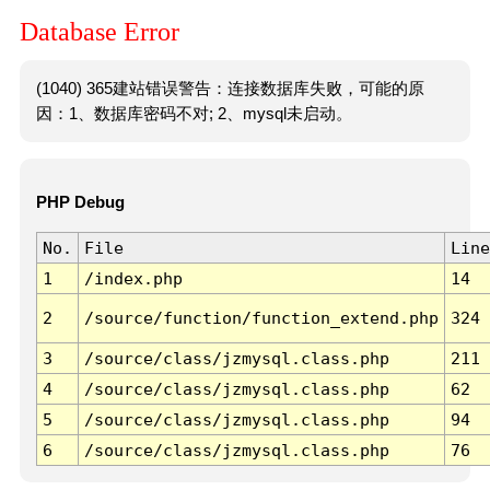
Database Error
(1040) 365建站错误警告：连接数据库失败，可能的原
因：1、数据库密码不对; 2、mysql未启动。
PHP Debug
No.
File
Line
1
/index.php
14
2
/source/function/function_extend.php
324
3
/source/class/jzmysql.class.php
211
4
/source/class/jzmysql.class.php
62
5
/source/class/jzmysql.class.php
94
6
/source/class/jzmysql.class.php
76