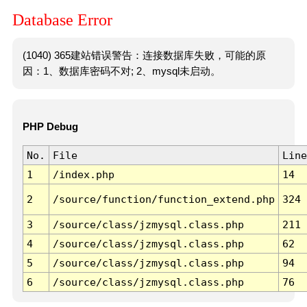
Database Error
(1040) 365建站错误警告：连接数据库失败，可能的原
因：1、数据库密码不对; 2、mysql未启动。
PHP Debug
No.
File
Line
1
/index.php
14
2
/source/function/function_extend.php
324
3
/source/class/jzmysql.class.php
211
4
/source/class/jzmysql.class.php
62
5
/source/class/jzmysql.class.php
94
6
/source/class/jzmysql.class.php
76