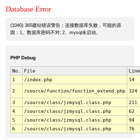
Database Error
(1040) 365建站错误警告：连接数据库失败，可能的原
因：1、数据库密码不对; 2、mysql未启动。
PHP Debug
No.
File
Line
1
/index.php
14
2
/source/function/function_extend.php
324
3
/source/class/jzmysql.class.php
211
4
/source/class/jzmysql.class.php
62
5
/source/class/jzmysql.class.php
94
6
/source/class/jzmysql.class.php
76