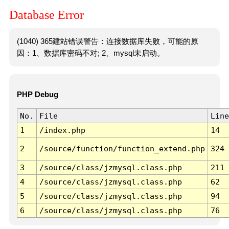
Database Error
(1040) 365建站错误警告：连接数据库失败，可能的原
因：1、数据库密码不对; 2、mysql未启动。
PHP Debug
No.
File
Line
1
/index.php
14
2
/source/function/function_extend.php
324
3
/source/class/jzmysql.class.php
211
4
/source/class/jzmysql.class.php
62
5
/source/class/jzmysql.class.php
94
6
/source/class/jzmysql.class.php
76