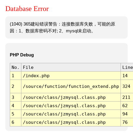
Database Error
(1040) 365建站错误警告：连接数据库失败，可能的原
因：1、数据库密码不对; 2、mysql未启动。
PHP Debug
No.
File
Line
1
/index.php
14
2
/source/function/function_extend.php
324
3
/source/class/jzmysql.class.php
211
4
/source/class/jzmysql.class.php
62
5
/source/class/jzmysql.class.php
94
6
/source/class/jzmysql.class.php
76