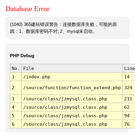
Database Error
(1040) 365建站错误警告：连接数据库失败，可能的原
因：1、数据库密码不对; 2、mysql未启动。
PHP Debug
No.
File
Line
1
/index.php
14
2
/source/function/function_extend.php
324
3
/source/class/jzmysql.class.php
211
4
/source/class/jzmysql.class.php
62
5
/source/class/jzmysql.class.php
94
6
/source/class/jzmysql.class.php
76