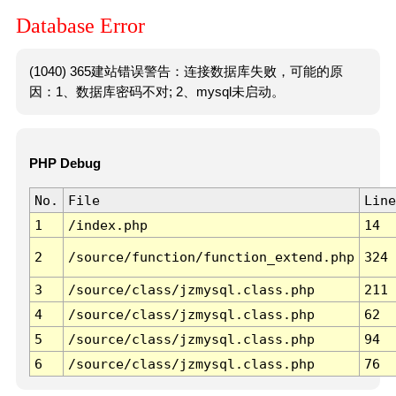
Database Error
(1040) 365建站错误警告：连接数据库失败，可能的原
因：1、数据库密码不对; 2、mysql未启动。
PHP Debug
No.
File
Line
1
/index.php
14
2
/source/function/function_extend.php
324
3
/source/class/jzmysql.class.php
211
4
/source/class/jzmysql.class.php
62
5
/source/class/jzmysql.class.php
94
6
/source/class/jzmysql.class.php
76