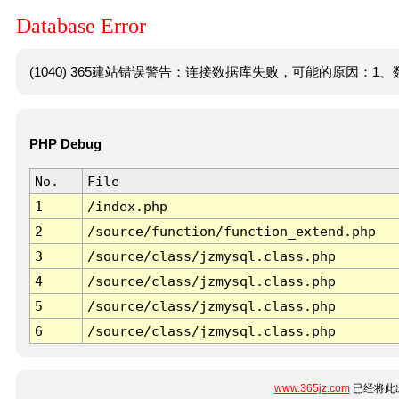
Database Error
(1040) 365建站错误警告：连接数据库失败，可能的原因：1、数
PHP Debug
No.
File
1
/index.php
2
/source/function/function_extend.php
3
/source/class/jzmysql.class.php
4
/source/class/jzmysql.class.php
5
/source/class/jzmysql.class.php
6
/source/class/jzmysql.class.php
www.365jz.com
已经将此