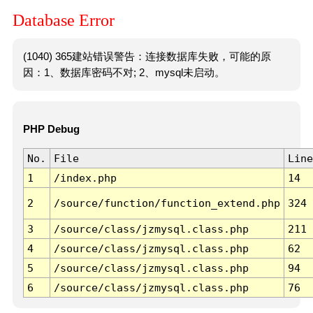
Database Error
(1040) 365建站错误警告：连接数据库失败，可能的原
因：1、数据库密码不对; 2、mysql未启动。
PHP Debug
No.
File
Line
1
/index.php
14
2
/source/function/function_extend.php
324
3
/source/class/jzmysql.class.php
211
4
/source/class/jzmysql.class.php
62
5
/source/class/jzmysql.class.php
94
6
/source/class/jzmysql.class.php
76